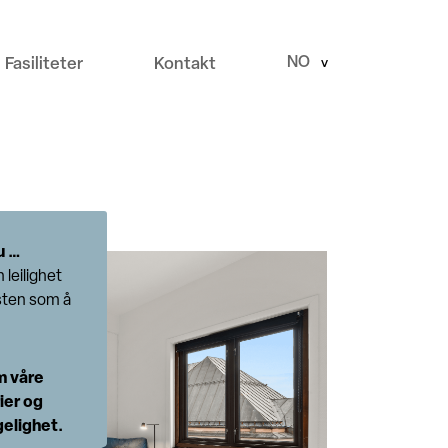
NO
Fasiliteter
Kontakt
>
u …
n leilighet
sten som å
m våre
ier og
gelighet.