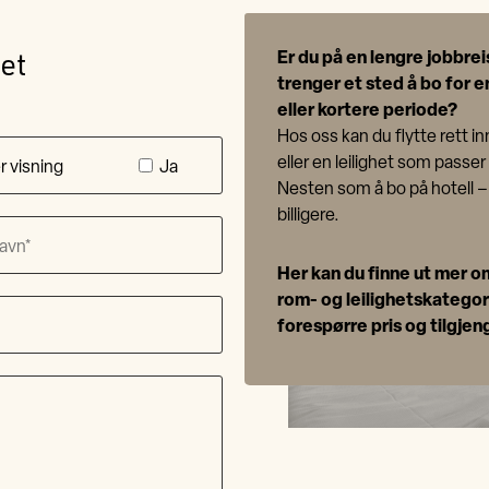
et
Er du på en lengre jobbrei
trenger et sted å bo for e
eller kortere periode?
Hos oss kan du flytte rett in
eller en leilighet som passer
 visning
Ja
Nesten som å bo på hotell –
billigere.
Her kan du finne ut mer o
rom- og leilighetskategor
forespørre pris og tilgjen