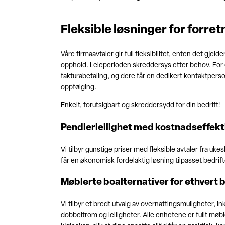
Fleksible løsninger for forre
Våre firmaavtaler gir full fleksibilitet, enten det gjeld
opphold. Leieperioden skreddersys etter behov. For e
fakturabetaling, og dere får en dedikert kontaktperso
oppfølging.
Enkelt, forutsigbart og skreddersydd for din bedrift!
Pendlerleilighet med kostnadseffekti
Vi tilbyr gunstige priser med fleksible avtaler fra ukesl
får en økonomisk fordelaktig løsning tilpasset bedrif
Møblerte boalternativer for ethvert 
Vi tilbyr et bredt utvalg av overnattingsmuligheter, i
dobbeltrom og leiligheter. Alle enhetene er fullt møb