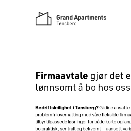
Skip
to
content
Firmaavtale
gjør det 
lønnsomt å bo hos oss
Bedriftsleilighet i Tønsberg?
Gi dine ansatte
problemfri overnatting med våre fleksible firm
tilbyr tilpassede løsninger for både korte og lan
bo praktisk, sentralt og bekvemt – uansett vari