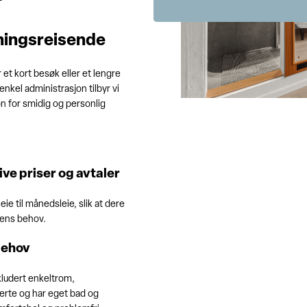
tningsreisende
er et kort besøk eller et lengre
nkel administrasjon tilbyr vi
n for smidig og personlig
ve priser og avtaler
eie til månedsleie, slik at dere
tens behov.
behov
nkludert enkeltrom,
lerte og har eget bad og