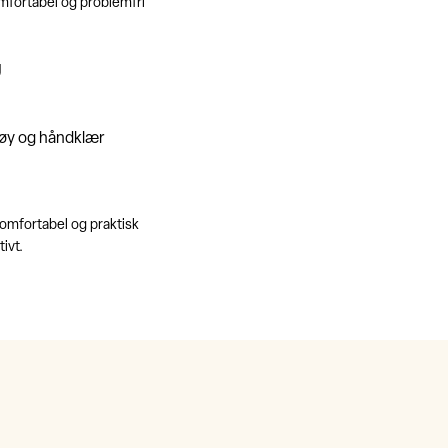
komfortabel og problemfri
g
tøy og håndklær
komfortabel og praktisk
ivt.