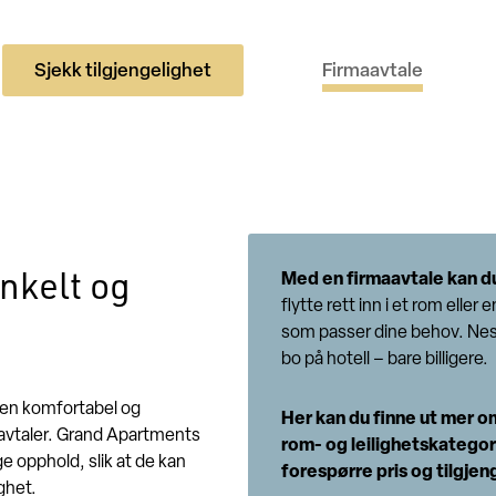
Sjekk tilgjengelighet
Firmaavtale
enkelt og
Med en firmaavtale kan d
flytte rett inn i et rom eller e
som passer dine behov. Ne
bo på hotell – bare billigere.
 en komfortabel og
Her kan du finne ut mer o
aavtaler. Grand Apartments
rom- og leilighetskategor
ge opphold, slik at de kan
forespørre pris og tilgjen
ghet.