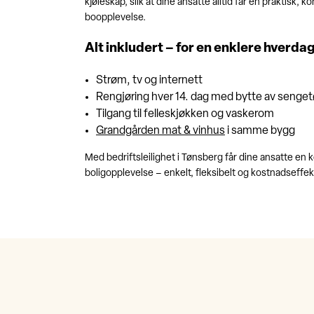
kjøleskap, slik at dine ansatte alltid får en praktisk, 
boopplevelse.
Alt inkludert – for en enklere hverda
Strøm, tv og internett
Rengjøring hver 14. dag med bytte av senge
Tilgang til felleskjøkken og vaskerom
Grandgården mat & vinhus
i samme bygg
Med bedriftsleilighet i Tønsberg får dine ansatte en 
boligopplevelse – enkelt, fleksibelt og kostnadseffekt