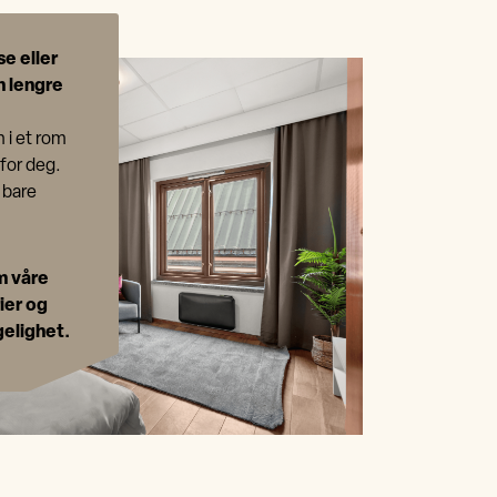
se eller
n lengre
n i et rom
 for deg.
 bare
m våre
ier og
gelighet.